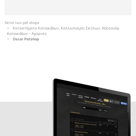
Αετοί των pet shops
Καταστήματα Κατοικιδίων, Καλλωπισμός Σκύλων, Αξεσουάρ
Κατοικιδίων - Αχαρνές
Oscar Petshop