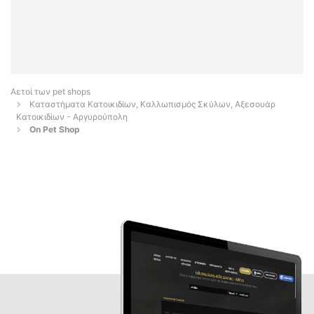
Αετοί των pet shops
Καταστήματα Κατοικιδίων, Καλλωπισμός Σκύλων, Αξεσουάρ
Κατοικιδίων - Αργυρούπολη
On Pet Shop