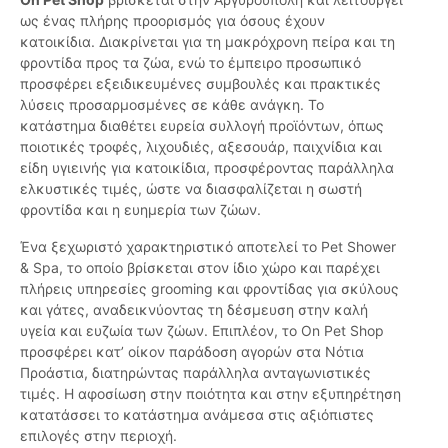
ως ένας πλήρης προορισμός για όσους έχουν
κατοικίδια. Διακρίνεται για τη μακρόχρονη πείρα και τη
φροντίδα προς τα ζώα, ενώ το έμπειρο προσωπικό
προσφέρει εξειδικευμένες συμβουλές και πρακτικές
λύσεις προσαρμοσμένες σε κάθε ανάγκη. Το
κατάστημα διαθέτει ευρεία συλλογή προϊόντων, όπως
ποιοτικές τροφές, λιχουδιές, αξεσουάρ, παιχνίδια και
είδη υγιεινής για κατοικίδια, προσφέροντας παράλληλα
ελκυστικές τιμές, ώστε να διασφαλίζεται η σωστή
φροντίδα και η ευημερία των ζώων.
Ένα ξεχωριστό χαρακτηριστικό αποτελεί το Pet Shower
& Spa, το οποίο βρίσκεται στον ίδιο χώρο και παρέχει
πλήρεις υπηρεσίες grooming και φροντίδας για σκύλους
και γάτες, αναδεικνύοντας τη δέσμευση στην καλή
υγεία και ευζωία των ζώων. Επιπλέον, το On Pet Shop
προσφέρει κατ’ οίκον παράδοση αγορών στα Νότια
Προάστια, διατηρώντας παράλληλα ανταγωνιστικές
τιμές. Η αφοσίωση στην ποιότητα και στην εξυπηρέτηση
κατατάσσει το κατάστημα ανάμεσα στις αξιόπιστες
επιλογές στην περιοχή.