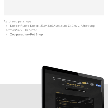
Αετοί των pet shops
Καταστήματα Κατοικιδίων, Καλλωπισμός Σκύλων, Αξεσουάρ
Κατοικιδίων - Κερατέα
Zoo paradise-Pet Shop