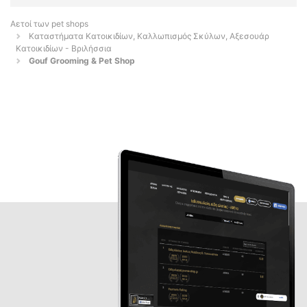
Αετοί των pet shops
Καταστήματα Κατοικιδίων, Καλλωπισμός Σκύλων, Αξεσουάρ
Κατοικιδίων - Βριλήσσια
Gouf Grooming & Pet Shop