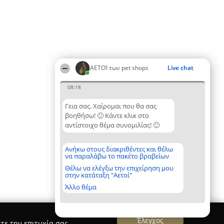
ΑΕΤΟΊ των pet shops
Live chat
08:18
Γεια σας. Χαίρομαι που θα σας
βοηθήσω! 🙂 Κάντε κλικ στο
αντίστοιχο θέμα συνομιλίας! 🙂
Ανήκω στους διακριθέντες και θέλω
να παραλάβω το πακέτο βραβείων
Θέλω να ελέγξω την επιχείρηση μου
στην κατάταξη "Αετοί"
Άλλο θέμα
Έλεγχος
τε την επιτυχία σας.