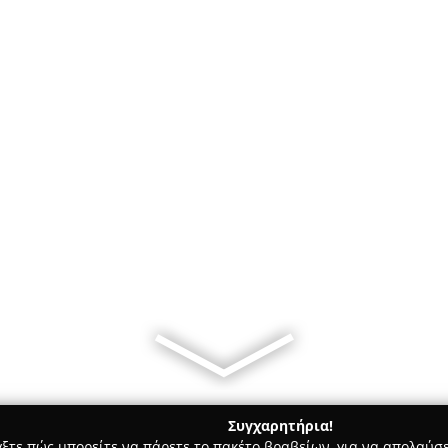
Συγχαρητήρια!
γξτε πώς μπορείτε να πάρετε το πακέτο βραβείων, για να απολαύσε