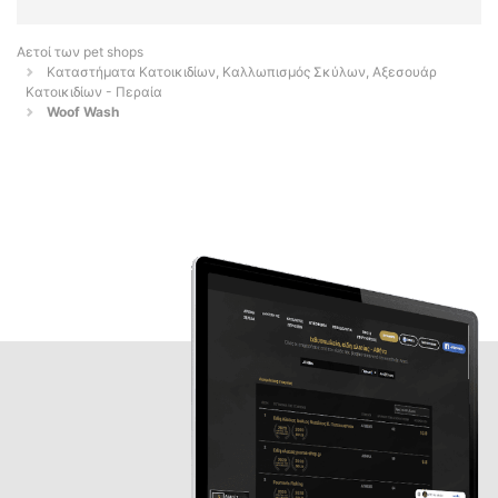
Αετοί των pet shops
Καταστήματα Κατοικιδίων, Καλλωπισμός Σκύλων, Αξεσουάρ
Κατοικιδίων - Περαία
Woof Wash