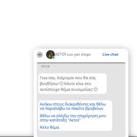
ΑΕΤΟΊ των pet shops
Live chat
03:24
Γεια σας. Χαίρομαι που θα σας
βοηθήσω! 🙂 Κάντε κλικ στο
αντίστοιχο θέμα συνομιλίας! 🙂
Ανήκω στους διακριθέντες και θέλω
να παραλάβω το πακέτο βραβείων
Θέλω να ελέγξω την επιχείρηση μου
στην κατάταξη "Αετοί"
Άλλο θέμα