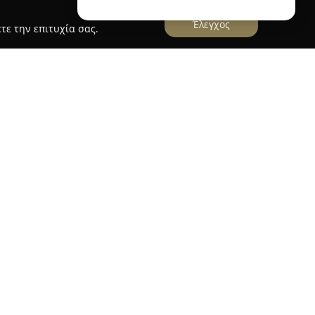
Έλεγχος
τε την επιτυχία σας.
GreenAquarium.gr
ειδικεύεται στον χώρο των ενυδρείων,
ημείο αναφοράς για όσους ενδιαφέρονται για
ρηση και την αναβάθμιση υδάτινων
ρβάρα της Αθήνας. Το κατάστημα προσφέρει μια
αμβάνοντας από βασικό εξοπλισμό και αναλώσιμα
 που συμβάλλουν στη δημιουργία ενός
είου.
um.gr βρίσκονται ενυδρεία διαφόρων
ά σώματα, θερμαντήρες, εξειδικευμένα