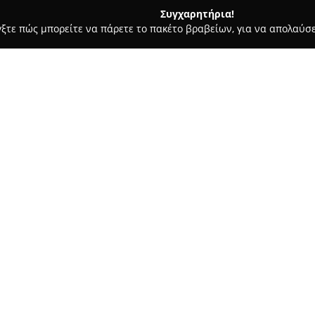
Συγχαρητήρια!
γξτε πώς μπορείτε να πάρετε το πακέτο βραβείων, για να απολαύσε
 Καλλωπισμός Σκύλων, Αξεσουάρ Κατοικιδίων - Αγία Βαρβάρα
Σχετικά με την εταιρεία:
Η εταιρεία
GreenAquarium.gr
λειτουργώντας ως σημαντικό σ
προϊόντα σχετικά με τη διατή
οικοσυστημάτων στην Αγία Βα
Δείτε περισσότερα >>
μεγάλη ποικιλία ειδών, περιλ
μέχρι διακοσμητικά αξεσουάρ,
καλαίσθητου και υγιούς ενυδρ
Στη συλλογή του GreenAquari
κατηγοριών, φίλτρα, φωτιστικ