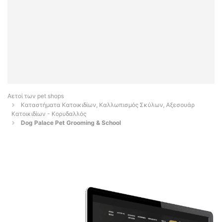
Αετοί των pet shops
Καταστήματα Κατοικιδίων, Καλλωπισμός Σκύλων, Αξεσουάρ
Κατοικιδίων - Κορυδαλλός
Dog Palace Pet Grooming & School