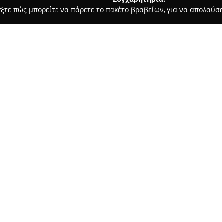
γξτε πώς μπορείτε να πάρετε το πακέτο βραβείων, για να απολαύσε
 Καλλωπισμός Σκύλων, Αξεσουάρ Κατοικιδίων - περιοχή Κυκλάδων
Σχετικά με την εταιρεία:
Η
PET PLANET IOS
βρίσκεται σ
εξειδικεύεται στην πώληση πρ
διαθέτει ευρεία γκάμα ειδών 
κατοικιδίων, όπως γάτες, σκύ
Δείτε περισσότερα >>
προϊόντων περιλαμβάνονται αξε
κατοικίδια, καθώς και ειδικές
τη φροντίδα κάθε ζώου.
Η επιχείρηση αναγνωρίζεται γ
προϊόντων που συμβάλλουν στ
Παράλληλα, εφαρμόζει πολιτικ