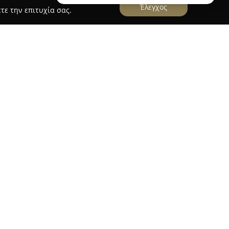
Έλεγχος
τε την επιτυχία σας.
PET PLANET IOS
την καρδιά της Ίου και αποτελεί κατάστημα που
οϊόντων για κατοικίδια ζώα. Το κατάστημα
που ανταποκρίνονται στις ανάγκες διαφόρων
λους και ψάρια. Μεταξύ των προτεινόμενων
σουάρ για γάτες, σπιτάκια και κρεβάτια για
 τροφές για ψάρια, εξασφαλίζοντας την ευζωία και
ια τη δέσμευσή της στην παροχή ποιοτικών
ην υγεία και την άνεση των ζώων συντροφιάς.
ή προσιτών τιμών ώστε τα απαραίτητα είδη να