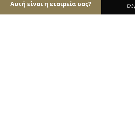
Αυτή είναι η εταιρεία σας?
Ελέ
Αετοί των pet shops
Καταστήματα Κατοικιδίων,
PET PLANET IOS
9.7
(37)
Ιοσ, IOS
Εμφάνιση αριθμού τηλεφώνου