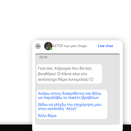
ΑΕΤΟΊ των pet shops
Live chat
09:08
Γεια σας. Χαίρομαι που θα σας
βοηθήσω! 🙂 Κάντε κλικ στο
αντίστοιχο θέμα συνομιλίας! 🙂
Ανήκω στους διακριθέντες και θέλω
να παραλάβω το πακέτο βραβείων
Θέλω να ελέγξω την επιχείρηση μου
στην κατάταξη "Αετοί"
Άλλο θέμα