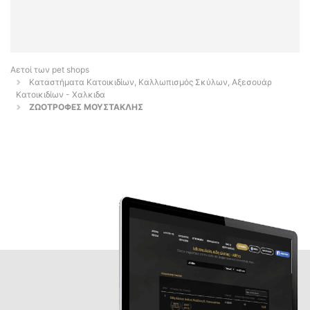
Αετοί των pet shops
Καταστήματα Κατοικιδίων, Καλλωπισμός Σκύλων, Αξεσουάρ
Κατοικιδίων - Χαλκιδα
ΖΩΟΤΡΟΦΕΣ ΜΟΥΣΤΑΚΛΗΣ