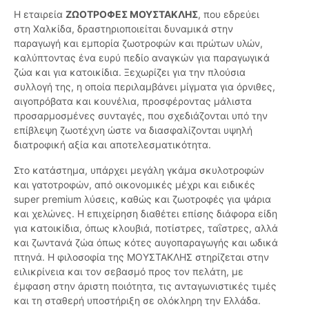
Η εταιρεία
ΖΩΟΤΡΟΦΕΣ ΜΟΥΣΤΑΚΛΗΣ
, που εδρεύει
στη Χαλκίδα, δραστηριοποιείται δυναμικά στην
παραγωγή και εμπορία ζωοτροφών και πρώτων υλών,
καλύπτοντας ένα ευρύ πεδίο αναγκών για παραγωγικά
ζώα και για κατοικίδια. Ξεχωρίζει για την πλούσια
συλλογή της, η οποία περιλαμβάνει μίγματα για όρνιθες,
αιγοπρόβατα και κουνέλια, προσφέροντας μάλιστα
προσαρμοσμένες συνταγές, που σχεδιάζονται υπό την
επίβλεψη ζωοτέχνη ώστε να διασφαλίζονται υψηλή
διατροφική αξία και αποτελεσματικότητα.
Στο κατάστημα, υπάρχει μεγάλη γκάμα σκυλοτροφών
και γατοτροφών, από οικονομικές μέχρι και ειδικές
super premium λύσεις, καθώς και ζωοτροφές για ψάρια
και χελώνες. Η επιχείρηση διαθέτει επίσης διάφορα είδη
για κατοικίδια, όπως κλουβιά, ποτίστρες, ταΐστρες, αλλά
και ζωντανά ζώα όπως κότες αυγοπαραγωγής και ωδικά
πτηνά. Η φιλοσοφία της ΜΟΥΣΤΑΚΛΗΣ στηρίζεται στην
ειλικρίνεια και τον σεβασμό προς τον πελάτη, με
έμφαση στην άριστη ποιότητα, τις ανταγωνιστικές τιμές
και τη σταθερή υποστήριξη σε ολόκληρη την Ελλάδα.