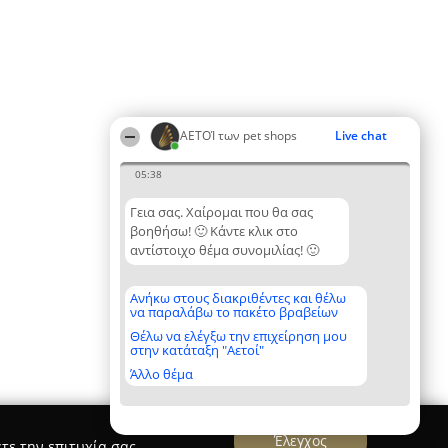
ΑΕΤΟΊ των pet shops
Live chat
05:38
Γεια σας. Χαίρομαι που θα σας
βοηθήσω! 🙂 Κάντε κλικ στο
αντίστοιχο θέμα συνομιλίας! 🙂
Ανήκω στους διακριθέντες και θέλω
να παραλάβω το πακέτο βραβείων
Θέλω να ελέγξω την επιχείρηση μου
στην κατάταξη "Αετοί"
Άλλο θέμα
Έλεγχος
τε την επιτυχία σας.