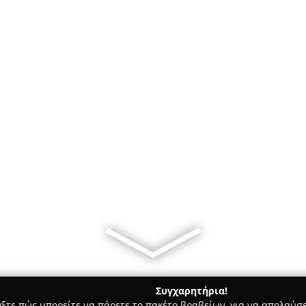
Συγχαρητήρια!
γξτε πώς μπορείτε να πάρετε το πακέτο βραβείων, για να απολαύσε