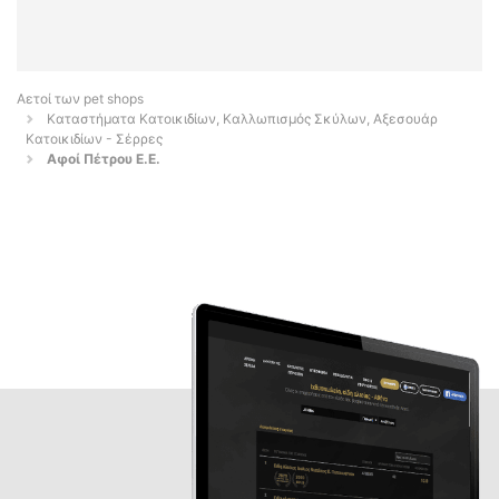
Αετοί των pet shops
Καταστήματα Κατοικιδίων, Καλλωπισμός Σκύλων, Αξεσουάρ
Κατοικιδίων - Σέρρες
Αφοί Πέτρου Ε.Ε.