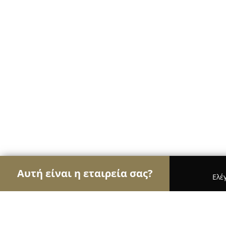
Αυτή είναι η εταιρεία σας?
Ελέ
Αετοί των pet shops
Καταστήματα Κατοικιδίων,