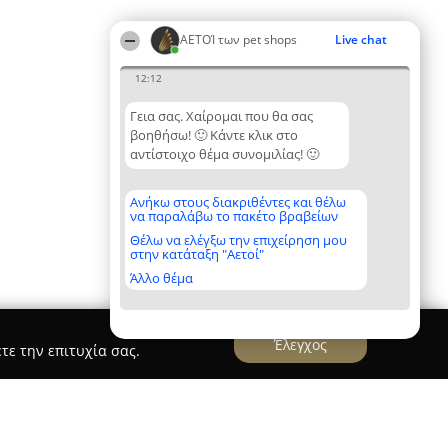
ΑΕΤΟΊ των pet shops
Live chat
12:12
Γεια σας. Χαίρομαι που θα σας
βοηθήσω! 🙂 Κάντε κλικ στο
αντίστοιχο θέμα συνομιλίας! 🙂
Ανήκω στους διακριθέντες και θέλω
να παραλάβω το πακέτο βραβείων
Θέλω να ελέγξω την επιχείρηση μου
στην κατάταξη "Αετοί"
Άλλο θέμα
Έλεγχος
τε την επιτυχία σας.
oof Gang - Pet Grooming & Boutique