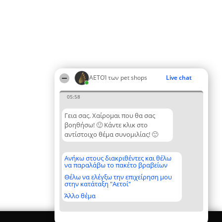
ΑΕΤΟΊ των pet shops
Live chat
05:58
Γεια σας. Χαίρομαι που θα σας
βοηθήσω! 🙂 Κάντε κλικ στο
αντίστοιχο θέμα συνομιλίας! 🙂
Ανήκω στους διακριθέντες και θέλω
να παραλάβω το πακέτο βραβείων
Θέλω να ελέγξω την επιχείρηση μου
στην κατάταξη "Αετοί"
Άλλο θέμα