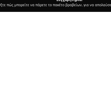
γξτε πώς μπορείτε να πάρετε το πακέτο βραβείων, για να απολαύσε
 Καλλωπισμός Σκύλων, Αξεσουάρ Κατοικιδίων - Γιαννιτσά
The 
Σχετικά με την εταιρεία:
Το
The DOG Barber
που βρίσκετ
αναδειχθεί ως ένα μοντέρνο σ
ζώων. Έχει δώσει ιδιαίτερη έ
προσφέροντας στοχευμένες υπ
Δείτε περισσότερα >>
αντιμετωπίζεται με φροντίδα 
ευχάριστο περιβάλλον κατά τη
Μεταξύ των υπηρεσιών που πα
κούρεμα, μπάνιο και άλλες εξ
απαιτήσεις κάθε ράτσας και ζ
ικανοποίησης όσον αφορά τον