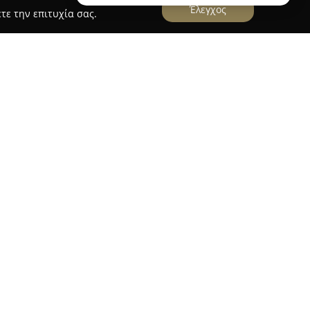
Έλεγχος
τε την επιτυχία σας.
DOG Barber
αι στα Γιαννιτσά, στην Ελ. Βενιζέλου 80, έχει
ημείο περιποίησης και καλλωπισμού κατοικίδιων
μφαση στην ευζωία και την άνεση των ζώων,
ηρεσίες καλλωπισμού σκύλων. Κάθε ζώο
και σεβασμό, δημιουργώντας ένα ήρεμο και
 διάρκεια της επίσκεψης.
ρέχονται περιλαμβάνονται επαγγελματικό
ατομικευμένες φροντίδες, προσαρμοσμένες στις
ώου. Οι πελάτες αναφέρουν υψηλό επίπεδο
 επαγγελματισμό και την προσοχή στη