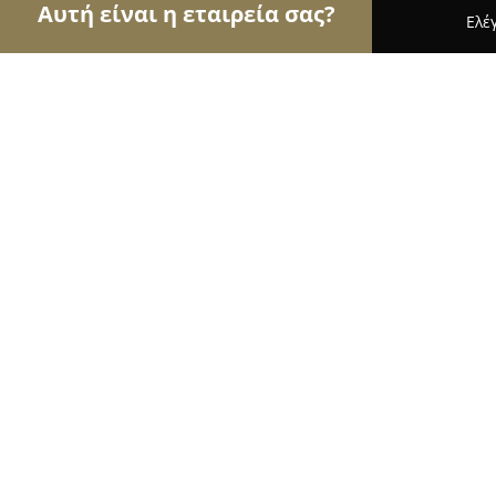
Αυτή είναι η εταιρεία σας?
Ελέ
Αετοί των pet shops
Καταστήματα Κατοικιδίων,
The DOG Barber
9.9
(111)
Γιαννιτσά, Ελ. Βενιζέλου 80
Εμφάνιση αριθμού τηλεφώνου