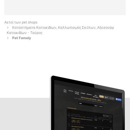
Αετοί των pet shops
Καταστήματα Κατοικιδίων, Καλλωπισμός Σκύλων, Αξεσουάρ
Κατοικιδίων - Ταύρος
Pet Famely