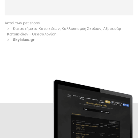
Αετοί των pet shops
Καταστήματα Κατοικιδίων, Καλλωπισμός Σκύλων, Αξεσουάρ
Κατοικιδίων - Θεσσαλονίκη
Skylakos.gr