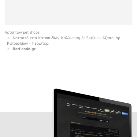
Αετοί των pet shops
Καταστήματα Κατοικιδίων, Καλλωπισμός Σκύλων, Αξεσουάρ
Κατοικιδίων - Περιστέρι
Barf code.gr