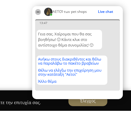
ΑΕΤΟΊ των pet shops
Live chat
13:47
Γεια σας. Χαίρομαι που θα σας
βοηθήσω! 🙂 Κάντε κλικ στο
αντίστοιχο θέμα συνομιλίας! 🙂
Ανήκω στους διακριθέντες και θέλω
να παραλάβω το πακέτο βραβείων
Θέλω να ελέγξω την επιχείρηση μου
στην κατάταξη "Αετοί"
Άλλο θέμα
Έλεγχος
τε την επιτυχία σας.
e Pet Shop