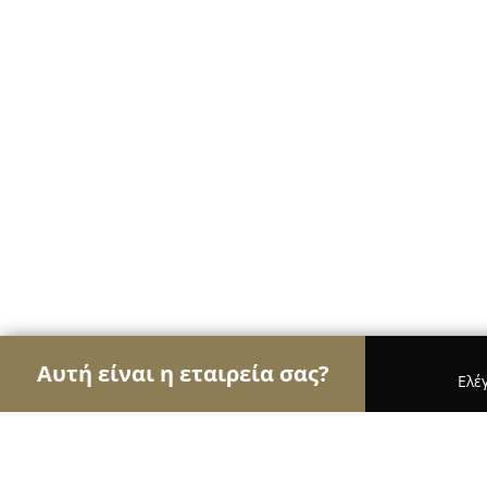
Αυτή είναι η εταιρεία σας?
Ελέ
Αετοί των pet shops
Καταστήματα Κατοικιδίων,