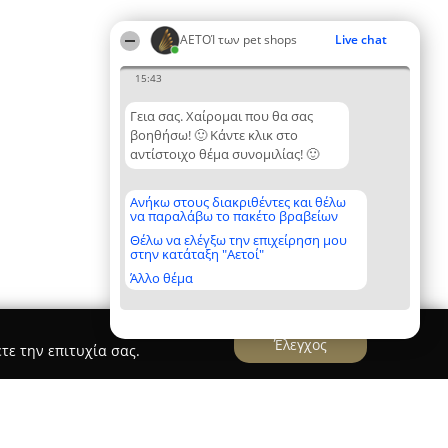
ΑΕΤΟΊ των pet shops
Live chat
15:43
Γεια σας. Χαίρομαι που θα σας
βοηθήσω! 🙂 Κάντε κλικ στο
αντίστοιχο θέμα συνομιλίας! 🙂
Ανήκω στους διακριθέντες και θέλω
να παραλάβω το πακέτο βραβείων
Θέλω να ελέγξω την επιχείρηση μου
στην κατάταξη "Αετοί"
Άλλο θέμα
Έλεγχος
τε την επιτυχία σας.
uppyhouse Pet Shop