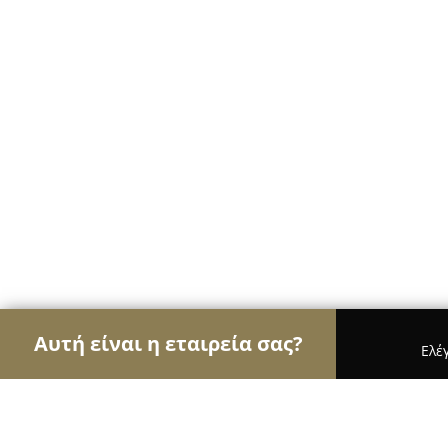
Αυτή είναι η εταιρεία σας?
Ελέ
Αετοί των pet shops
Καταστήματα Κατοικιδίων,