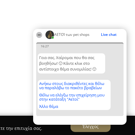
ΑΕΤΟΊ των pet shops
Live chat
16:27
Γεια σας. Χαίρομαι που θα σας
βοηθήσω! 🙂 Κάντε κλικ στο
αντίστοιχο θέμα συνομιλίας! 🙂
Ανήκω στους διακριθέντες και θέλω
να παραλάβω το πακέτο βραβείων
Θέλω να ελέγξω την επιχείρηση μου
στην κατάταξη "Αετοί"
Άλλο θέμα
Έλεγχος
τε την επιτυχία σας.