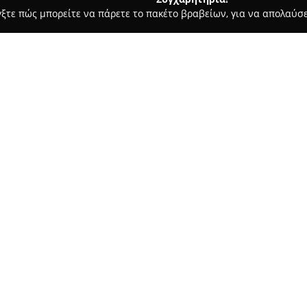
γξτε πώς μπορείτε να πάρετε το πακέτο βραβείων, για να απολαύσε
 Καλλωπισμός Σκύλων, Αξεσουάρ Κατοικιδίων - Αλεξανδρούπολη
Σχετικά με την εταιρεία:
Το
Pet shop Φωλιά
που βρίσκε
Μοσχονησίων 8, χαρακτηρίζετα
επιθυμούν να καλύψουν τις αν
παρέχονται προϊόντα υψηλής π
Δείτε περισσότερα >>
διαφορετικές απαιτήσεις σε τρ
διατροφική αξία και την κάλ
Επιπλέον, διαθέτει ευρεία γκά
προϊόντα περιποίησης, κλουβι
και ψυχαγωγία στα κατοικίδια.
ενυδρείων, προσφέροντας θαλα