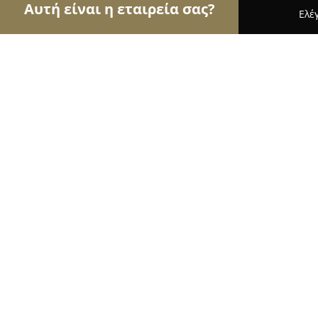
Αυτή είναι η εταιρεία σας?
Ελέ
Αετοί των pet shops
Καταστήματα Κατοικιδίων,
Pet shop Φωλιά
9.8
(44)
Αλεξανδρούπολη, Μοσχονησίων 8
Εμφάνιση αριθμού τηλεφώνου