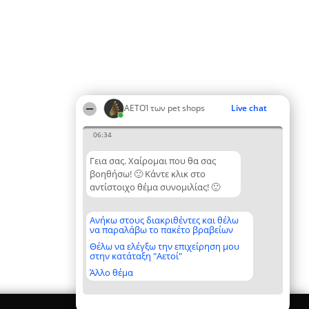
ΑΕΤΟΊ των pet shops
Live chat
06:34
Γεια σας. Χαίρομαι που θα σας
βοηθήσω! 🙂 Κάντε κλικ στο
αντίστοιχο θέμα συνομιλίας! 🙂
Ανήκω στους διακριθέντες και θέλω
να παραλάβω το πακέτο βραβείων
Θέλω να ελέγξω την επιχείρηση μου
στην κατάταξη "Αετοί"
Άλλο θέμα