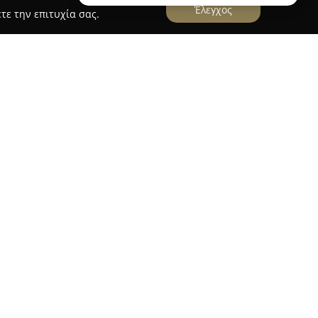
Έλεγχος
τε την επιτυχία σας.
Pet shop Φωλιά
ται στην Αλεξανδρούπολη, στη διεύθυνση
ι ως ένας πλήρης προορισμός για όσους
άγκες των κατοικίδιών τους. Στο κατάστημα
οιότητας σε μεγάλη ποικιλία, εξυπηρετώντας
οφές για σκύλους και γάτες, με επίκεντρο τη
υψη εξατομικευμένων αναγκών των ζώων.
μα αξεσουάρ που περιλαμβάνει παιχνίδια,
ά και κρεβάτια, προσφέροντας άνεση, ασφάλεια
 Το κατάστημα ειδικεύεται και στους τομείς των
σσινά ψάρια και τον αντίστοιχο εξοπλισμό για