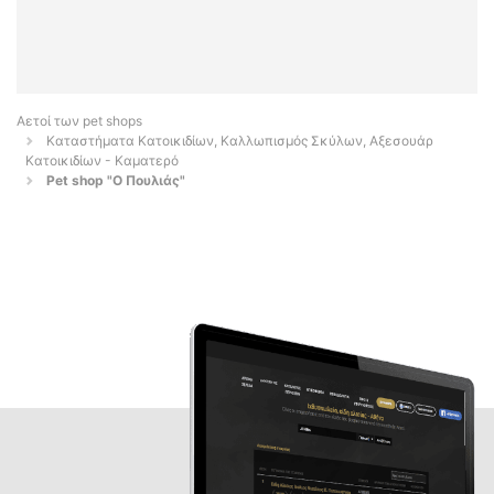
Αετοί των pet shops
Καταστήματα Κατοικιδίων, Καλλωπισμός Σκύλων, Αξεσουάρ
Κατοικιδίων - Καματερό
Pet shop "Ο Πουλιάς"