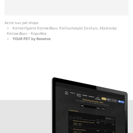
Αετοί των pet shops
Καταστήματα Κατοικιδίων, Καλλωπισμός Σκύλων, Αξεσουάρ
Κατοικιδίων - Κορινθοσ
YOUR PET by Benetos