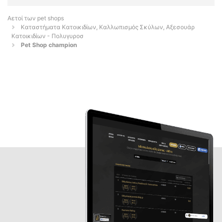
Αετοί των pet shops
Καταστήματα Κατοικιδίων, Καλλωπισμός Σκύλων, Αξεσουάρ
Κατοικιδίων - Πολυγυροσ
Pet Shop champion