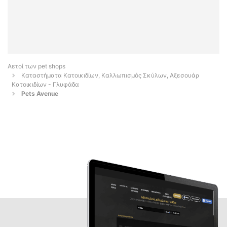
Αετοί των pet shops
Καταστήματα Κατοικιδίων, Καλλωπισμός Σκύλων, Αξεσουάρ
Κατοικιδίων - Γλυφάδα
Pets Avenue