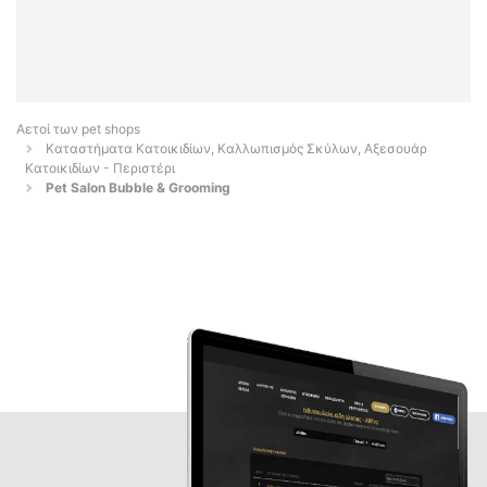
Αετοί των pet shops
Καταστήματα Κατοικιδίων, Καλλωπισμός Σκύλων, Αξεσουάρ
Κατοικιδίων - Περιστέρι
Pet Salon Bubble & Grooming