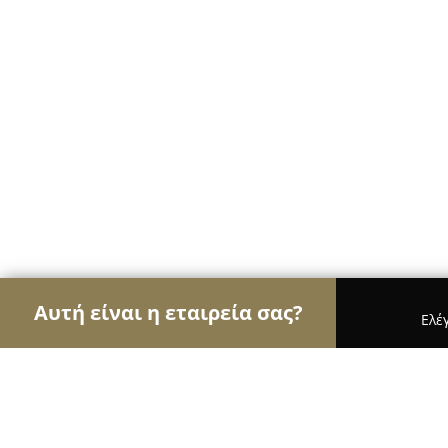
Αυτή είναι η εταιρεία σας?
Ελέ
Αετοί των pet shops
Καταστήματα Κατοικιδίων,