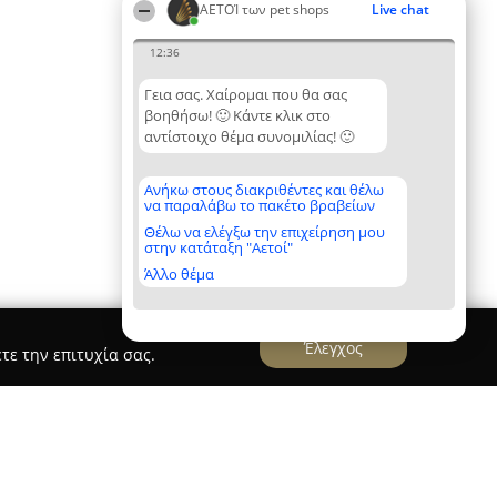
ΑΕΤΟΊ των pet shops
Live chat
12:36
Γεια σας. Χαίρομαι που θα σας
βοηθήσω! 🙂 Κάντε κλικ στο
αντίστοιχο θέμα συνομιλίας! 🙂
Ανήκω στους διακριθέντες και θέλω
να παραλάβω το πακέτο βραβείων
Θέλω να ελέγξω την επιχείρηση μου
στην κατάταξη "Αετοί"
Άλλο θέμα
Έλεγχος
τε την επιτυχία σας.
Respect