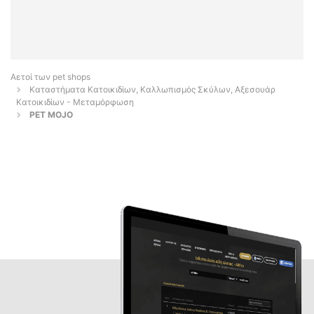
Αετοί των pet shops
Καταστήματα Κατοικιδίων, Καλλωπισμός Σκύλων, Αξεσουάρ
Κατοικιδίων - Μεταμόρφωση
PET MOJO