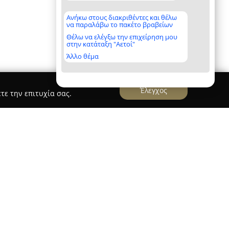
Ανήκω στους διακριθέντες και θέλω
να παραλάβω το πακέτο βραβείων
Θέλω να ελέγξω την επιχείρηση μου
στην κατάταξη "Αετοί"
Άλλο θέμα
Έλεγχος
τε την επιτυχία σας.
trico Ioannina
 έναν σύγχρονο χώρο παροχής φροντίδας για
 των Ιωαννίνων, προσφέροντας τόσο
υπηρεσίες όσο και πλήρες pet shop. Η ομάδα των