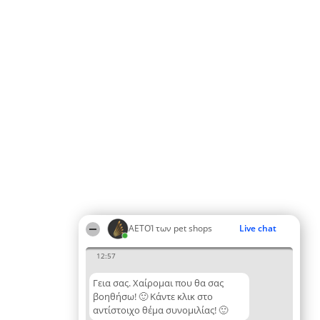
ΑΕΤΟΊ των pet shops
Live chat
12:57
Γεια σας. Χαίρομαι που θα σας
βοηθήσω! 🙂 Κάντε κλικ στο
αντίστοιχο θέμα συνομιλίας! 🙂