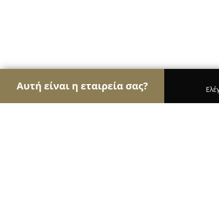
Αυτή είναι η εταιρεία σας?
Ελέ
Αετοί των pet shops
Καταστήματα Κατοικιδίων,
PETiatrico Ioannina