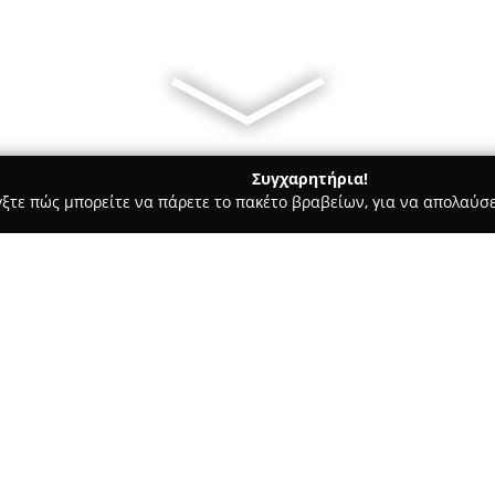
Συγχαρητήρια!
γξτε πώς μπορείτε να πάρετε το πακέτο βραβείων, για να απολαύσε
 Καλλωπισμός Σκύλων, Αξεσουάρ Κατοικιδίων - Ιωάννινα
PETia
Σχετικά με την εταιρεία:
Το
PETiatrico Ioannina
συνιστά
ζώα συντροφιάς στην περιοχή
αναβαθμισμένες κτηνιατρικές 