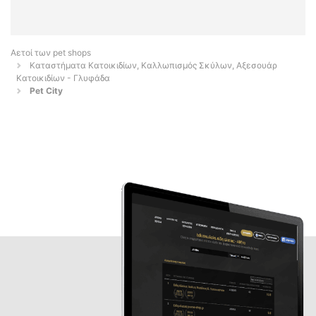
Αετοί των pet shops
Καταστήματα Κατοικιδίων, Καλλωπισμός Σκύλων, Αξεσουάρ
Κατοικιδίων - Γλυφάδα
Pet City