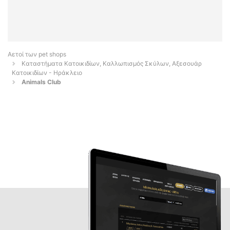
Αετοί των pet shops
Καταστήματα Κατοικιδίων, Καλλωπισμός Σκύλων, Αξεσουάρ
Κατοικιδίων - Ηράκλειο
Animals Club