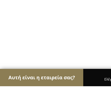
Αυτή είναι η εταιρεία σας?
Ελέ
Αετοί των pet shops
Καταστήματα Κατοικιδίων,