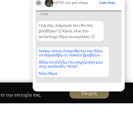
ΑΕΤΟΊ των pet shops
Live chat
12:46
Γεια σας. Χαίρομαι που θα σας
βοηθήσω! 🙂 Κάντε κλικ στο
αντίστοιχο θέμα συνομιλίας! 🙂
Ανήκω στους διακριθέντες και θέλω
να παραλάβω το πακέτο βραβείων
Θέλω να ελέγξω την επιχείρηση μου
στην κατάταξη "Αετοί"
Άλλο θέμα
Έλεγχος
τε την επιτυχία σας.
dica Skylos+Gata