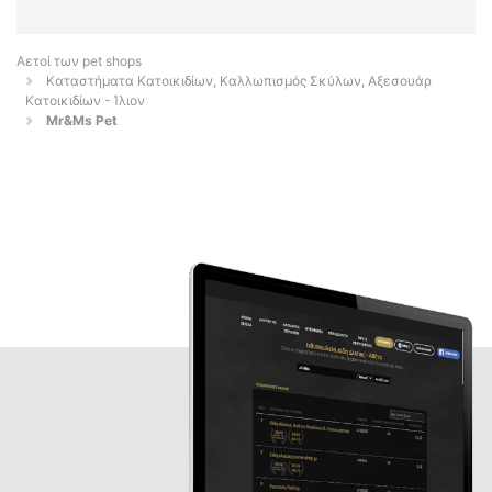
Αετοί των pet shops
Καταστήματα Κατοικιδίων, Καλλωπισμός Σκύλων, Αξεσουάρ
Κατοικιδίων - Ίλιον
Mr&Ms Pet