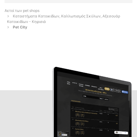
Αετοί των pet shops
Καταστήματα Κατοικιδίων, Καλλωπισμός Σκύλων, Αξεσουάρ
Κατοικιδίων - Κηφισιά
Pet City