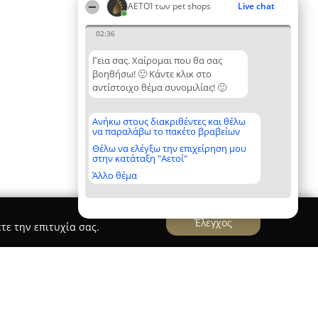
ΑΕΤΟΊ των pet shops
Live chat
02:36
Γεια σας. Χαίρομαι που θα σας
βοηθήσω! 🙂 Κάντε κλικ στο
αντίστοιχο θέμα συνομιλίας! 🙂
Ανήκω στους διακριθέντες και θέλω
να παραλάβω το πακέτο βραβείων
Θέλω να ελέγξω την επιχείρηση μου
στην κατάταξη "Αετοί"
Άλλο θέμα
Έλεγχος
τε την επιτυχία σας.
imal Center