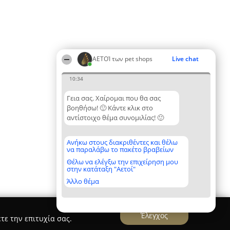
ΑΕΤΟΊ των pet shops
Live chat
10:34
Γεια σας. Χαίρομαι που θα σας
βοηθήσω! 🙂 Κάντε κλικ στο
αντίστοιχο θέμα συνομιλίας! 🙂
Ανήκω στους διακριθέντες και θέλω
να παραλάβω το πακέτο βραβείων
Θέλω να ελέγξω την επιχείρηση μου
στην κατάταξη "Αετοί"
Άλλο θέμα
Έλεγχος
τε την επιτυχία σας.