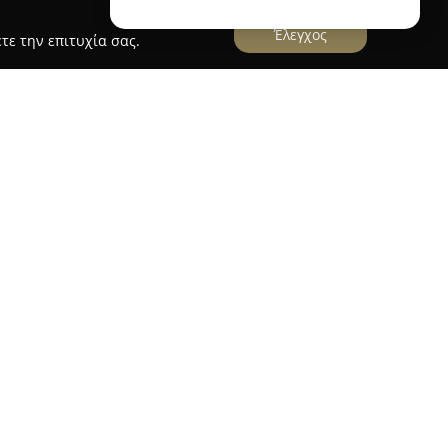
Έλεγχος
τε την επιτυχία σας.
 Club
ι στον Λευκώνα Σερρών, διαθέτει χώρο ειδικά
 και την εκπαίδευση σκύλων. Η επιχείρηση
οιότητας στον τομέα της φιλοξενίας, σε ένα
, όπου κάθε ζώο αντιμετωπίζεται ως ξεχωριστή
στις ιδιαίτερες ανάγκες του. Οι εγκαταστάσεις
ύχωρα ατομικά δωμάτια και εξωτερικούς χώρους
κευμένη φροντίδα και 24ωρη επίβλεψη,
επαγγελματίες. Τα προγράμματα εκπαίδευσης