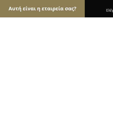
Αυτή είναι η εταιρεία σας?
Ελέ
Αετοί των pet shops
Καταστήματα Κατοικιδίων,
Joy Dog Club
9.8
(87)
Σέρρες,
Εμφάνιση αριθμού τηλεφώνου