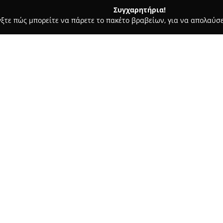
Συγχαρητήρια!
γξτε πώς μπορείτε να πάρετε το πακέτο βραβείων, για να απολαύσε
 Καλλωπισμός Σκύλων, Αξεσουάρ Κατοικιδίων - Σέρρες
Joy Dog
Σχετικά με την εταιρεία:
Το
Joy Dog Club
, που βρίσκετα
διαμορφωμένο για τη φροντίδα
προσφέρει υπηρεσίες υψηλής π
άνετο και ασφαλές περιβάλλον
Δείτε περισσότερα >>
προσωπικότητα και με σεβασμό 
περιλαμβάνουν μοντέρνα, ευρ
για άσκηση και παιχνίδι.
Το προσωπικό παρέχει εξατομι
αποτελούμενο από έμπειρους 