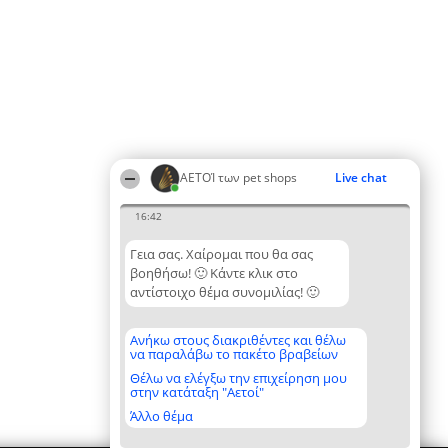
ΑΕΤΟΊ των pet shops
Live chat
16:42
Γεια σας. Χαίρομαι που θα σας
βοηθήσω! 🙂 Κάντε κλικ στο
αντίστοιχο θέμα συνομιλίας! 🙂
Ανήκω στους διακριθέντες και θέλω
να παραλάβω το πακέτο βραβείων
Θέλω να ελέγξω την επιχείρηση μου
στην κατάταξη "Αετοί"
Άλλο θέμα