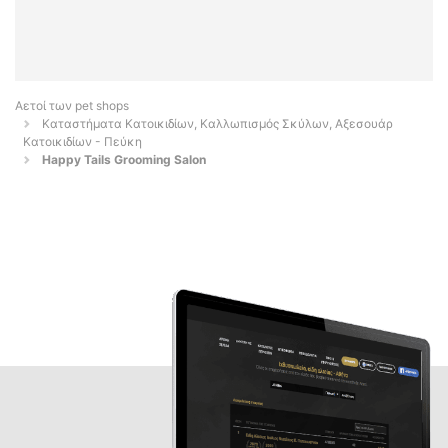
Αετοί των pet shops
Καταστήματα Κατοικιδίων, Καλλωπισμός Σκύλων, Αξεσουάρ
Κατοικιδίων - Πεύκη
Happy Tails Grooming Salon