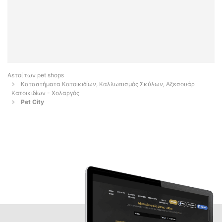
Αετοί των pet shops
Καταστήματα Κατοικιδίων, Καλλωπισμός Σκύλων, Αξεσουάρ
Κατοικιδίων - Χολαργός
Pet City