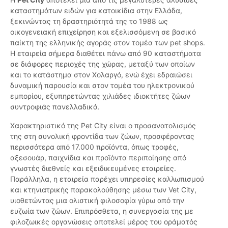
καταστημάτων ειδών για κατοικίδια στην Ελλάδα,
ξεκινώντας τη δραστηριότητά της το 1988 ως
οικογενειακή επιχείρηση και εξελισσόμενη σε βασικό
παίκτη της ελληνικής αγοράς στον τομέα των pet shops.
Η εταιρεία σήμερα διαθέτει πάνω από 90 καταστήματα
σε διάφορες περιοχές της χώρας, μεταξύ των οποίων
και το κατάστημα στον Χολαργό, ενώ έχει εδραιώσει
δυναμική παρουσία και στον τομέα του ηλεκτρονικού
εμπορίου, εξυπηρετώντας χιλιάδες ιδιοκτήτες ζώων
συντροφιάς πανελλαδικά.
Χαρακτηριστικό της Pet City είναι ο προσανατολισμός
της στη συνολική φροντίδα των ζώων, προσφέροντας
περισσότερα από 17.000 προϊόντα, όπως τροφές,
αξεσουάρ, παιχνίδια και προϊόντα περιποίησης από
γνωστές διεθνείς και εξειδικευμένες εταιρείες.
Παράλληλα, η εταιρεία παρέχει υπηρεσίες καλλωπισμού
και κτηνιατρικής παρακολούθησης μέσω των Vet City,
υιοθετώντας μια ολιστική φιλοσοφία γύρω από την
ευζωία των ζώων. Επιπρόσθετα, η συνεργασία της με
φιλοζωικές οργανώσεις αποτελεί μέρος του οράματός