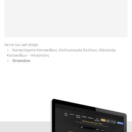
Αετοί των pet shops
Καταστήματα Κατοικιδίων, Καλλωπισμός Σκύλων, Αξεσουάρ
Κατοικιδίων - Ηλιούπολη
Groombox