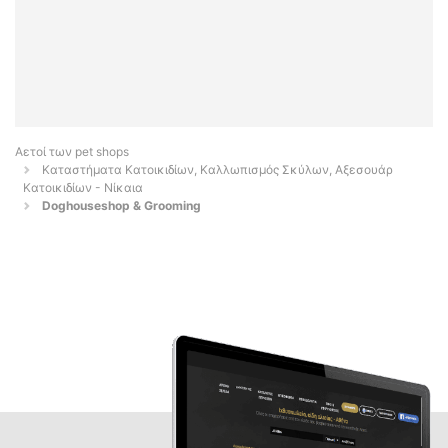
Αετοί των pet shops
Καταστήματα Κατοικιδίων, Καλλωπισμός Σκύλων, Αξεσουάρ
Κατοικιδίων - Νίκαια
Doghouseshop & Grooming