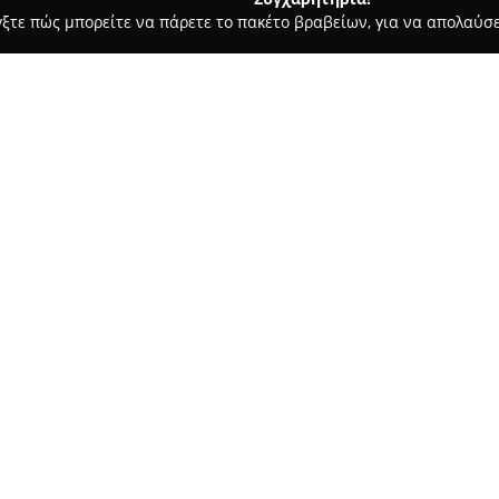
γξτε πώς μπορείτε να πάρετε το πακέτο βραβείων, για να απολαύσε
 Καλλωπισμός Σκύλων, Αξεσουάρ Κατοικιδίων - Παιανία
DogGl
Σχετικά με την εταιρεία:
Το
DogGlam Luxury Dog Hotel
ως ολοκληρωμένο κέντρο για τη
έκταση 16.000 τετραγωνικών μ
Αθήνας και κοντά στο αεροδρόμ
Δείτε περισσότερα >>
Οι επισκέπτες απολαμβάνουν 
σχεδιασμένα για να προσφέρου
Η επιχείρηση ξεχωρίζει για τη
στη σωστή κατανόηση, τον σε
υπηρεσιών της. Οι παροχές πε
προγράμματα, δραστηριότητες 