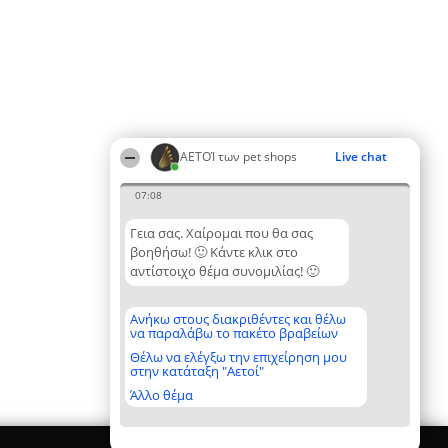
ΑΕΤΟΊ των pet shops
Live chat
07:08
Γεια σας. Χαίρομαι που θα σας
βοηθήσω! 🙂 Κάντε κλικ στο
αντίστοιχο θέμα συνομιλίας! 🙂
Ανήκω στους διακριθέντες και θέλω
να παραλάβω το πακέτο βραβείων
Θέλω να ελέγξω την επιχείρηση μου
στην κατάταξη "Αετοί"
Άλλο θέμα