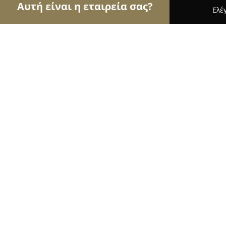
Αυτή είναι η εταιρεία σας?
Ελέ
Αετοί των pet shops
Καταστήματα Κατοικιδίων,
DogGlam Luxury Dog Hotel
9.8
(161)
Παιανία, Ι. Ρίτσου
Εμφάνιση αριθμού τηλεφώνου