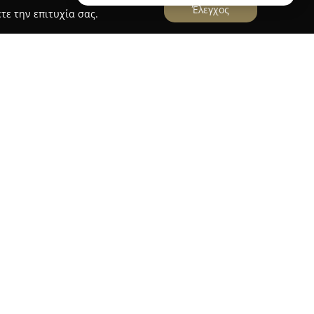
Έλεγχος
τε την επιτυχία σας.
am Luxury Dog Hotel
που βρίσκεται στην Παιανία Αττικής λειτουργεί
 φροντίδα και τη φιλοξενία σκύλων. Σε μια
έτρων, σε μικρή απόσταση από το κέντρο της
ιο, διασφαλίζει ασφαλές και άνετο περιβάλλον.
διαμονή σε ευρύχωρα, ατομικά δωμάτια,
ν άνεση και ευεξία.
ν ολιστική προσέγγισή της, η οποία βασίζεται
βασμό των ζώων και τη διαρκή αναβάθμιση των
ριλαμβάνουν «play & learn» εκπαιδευτικά
ψυχαγωγίας, καθώς και υπηρεσίες grooming.