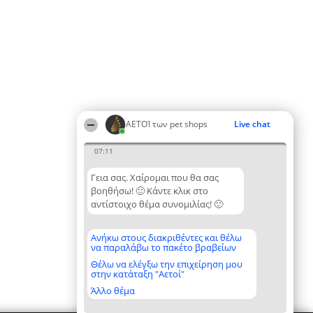
ΑΕΤΟΊ των pet shops
Live chat
07:11
Γεια σας. Χαίρομαι που θα σας
βοηθήσω! 🙂 Κάντε κλικ στο
αντίστοιχο θέμα συνομιλίας! 🙂
Ανήκω στους διακριθέντες και θέλω
να παραλάβω το πακέτο βραβείων
Θέλω να ελέγξω την επιχείρηση μου
στην κατάταξη "Αετοί"
Άλλο θέμα