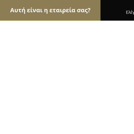
Αυτή είναι η εταιρεία σας?
Ελέ
Αετοί των pet shops
Καταστήματα Κατοικιδίων,
Bailu dog accessory
8.5
(6)
Πατρα, Κολοκοτρώνη 37
Εμφάνιση αριθμού τηλεφώνου