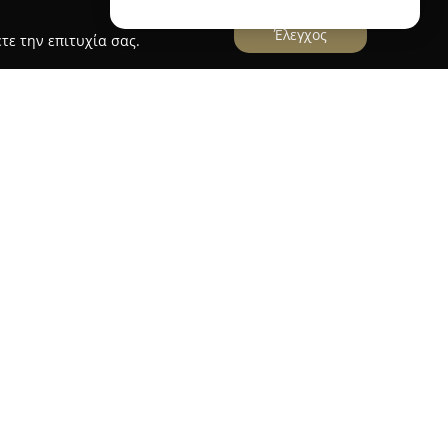
Έλεγχος
τε την επιτυχία σας.
g accessory
y
, με έδρα την Πάτρα στην οδό Κολοκοτρώνη 37,
λυτελών αξεσουάρ για σκύλους, παρέχοντας μία
ράποδους συντρόφους. Ξεχωρίζει στην αγορά
ποίητων περιλαιμίων και λουριών, τα οποία
στη λεπτομέρεια και την υψηλή αισθητική.
 την άνεση και την ανθεκτικότητα, με τα
 ώστε να προσφέρουν ασφάλεια και κομψότητα,
νάγκες και στυλ κάθε σκύλου.
ταιρεία διαθέτει και φυσικά καλλυντικά για