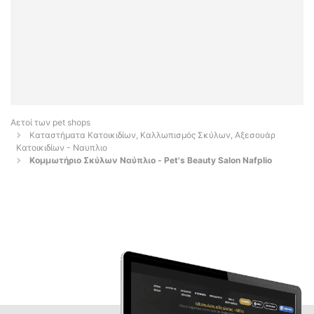
Αετοί των pet shops
Καταστήματα Κατοικιδίων, Καλλωπισμός Σκύλων, Αξεσουάρ
Κατοικιδίων - Ναυπλιο
Κομμωτήριο Σκύλων Ναύπλιο - Pet's Beauty Salon Nafplio