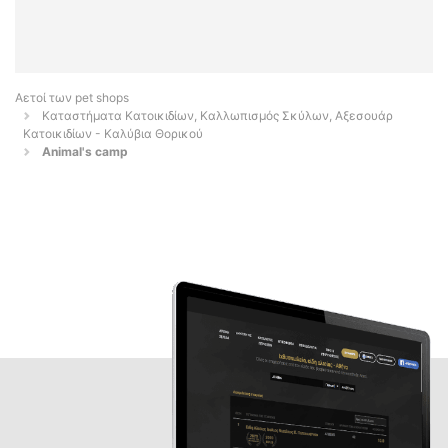
Αετοί των pet shops
Καταστήματα Κατοικιδίων, Καλλωπισμός Σκύλων, Αξεσουάρ
Κατοικιδίων - Καλύβια Θορικού
Animal's camp