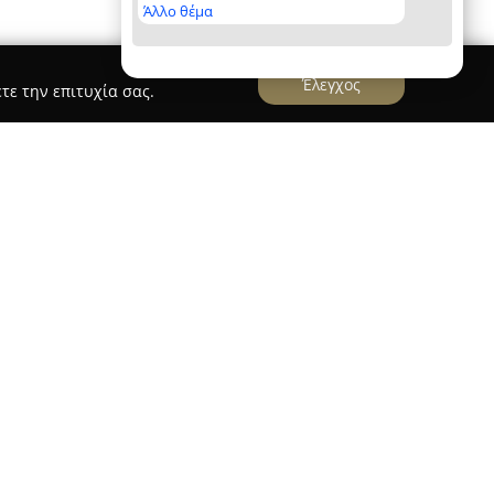
Άλλο θέμα
Έλεγχος
τε την επιτυχία σας.
λάνδρι λειτουργεί ως ένας πλήρης χώρος
υεξία και τον καλλωπισμό των κατοικίδιων
λειτουργεί κτηνιατρικό φαρμακείο,
αρμάκων και προϊόντων που συμβάλλουν στην
ν παθήσεων. Το pet shop της εταιρείας διαθέτει
οιότητας ζωοτροφές, συμπεριλαμβανομένων
σμένες μάρκες όπως Royal Canin και Hills