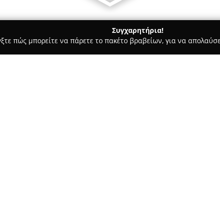
Συγχαρητήρια!
γξτε πώς μπορείτε να πάρετε το πακέτο βραβείων, για να απολαύσε
 Καλλωπισμός Σκύλων, Αξεσουάρ Κατοικιδίων - Χαλάνδρι
et Grooming
t Shop Pet Grooming
Σχετικά με την εταιρεία:
Η
ALVET
που βρίσκεται στο Χα
αφιερωμένος στην υγεία, την ε
ζώων. Στις εγκαταστάσεις της 
προσφέροντας ευρεία γκάμα φ
Δείτε περισσότερα >>
πρόληψη και θεραπεία διαφόρω
εκτενή επιλογή από υψηλής π
κλινικών διαιτών από αναγνωρι