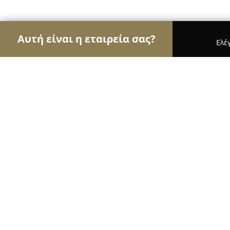
Αυτή είναι η εταιρεία σας?
Ελέ
Αετοί των pet shops
Καταστήματα Κατοικιδίων,
ALVET - Κτηνιατρικό Φαρμακείο Pet Shop P
ALVET - Κτηνιατρικό Φαρμακείο Pe
9.4
(250)