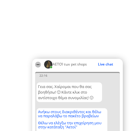
ΑΕΤΟΊ των pet shops
Live chat
22:16
Γεια σας. Χαίρομαι που θα σας
βοηθήσω! 🙂 Κάντε κλικ στο
αντίστοιχο θέμα συνομιλίας! 🙂
Ανήκω στους διακριθέντες και θέλω
να παραλάβω το πακέτο βραβείων
Θέλω να ελέγξω την επιχείρηση μου
στην κατάταξη "Αετοί"