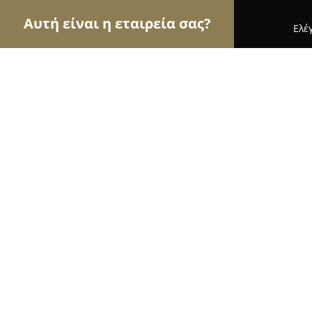
Αυτή είναι η εταιρεία σας?
Ελέ
Αετοί των pet shops
Καταστήματα Κατοικιδίων,
Pet City
8.8
(631)
Ηράκλειο, Λ. Ηρακλείου 420
Εμφάνιση αριθμού τηλεφώνου