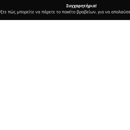
Συγχαρητήρια!
γξτε πώς μπορείτε να πάρετε το πακέτο βραβείων, για να απολαύσε
 Καλλωπισμός Σκύλων, Αξεσουάρ Κατοικιδίων - Ηράκλειο
Pet C
Σχετικά με την εταιρεία:
Η
Pet City
έχει μακρόχρονη πα
στην Ελλάδα και ιδρύθηκε το 1
το 1996, η εταιρεία διεύρυνε 
και σταδιακά εδραιώθηκε ως μι
Δείτε περισσότερα >>
χώρα.
Το δίκτυό της αριθμεί πάνω α
από 15.000 διαφορετικές επιλο
περιλαμβάνοντας τροφές, αξεσο
φροντίζει για την κάλυψη κά