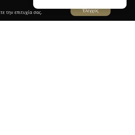
Έλεγχος
τε την επιτυχία σας.
ity
ρουσία στον χώρο της φροντίδας κατοικίδιων
988 ως οικογενειακή επιχείρηση χονδρικής. Από
τις δραστηριότητές της εισερχόμενη στη λιανική
α από τις μεγαλύτερες αλυσίδες pet shop στη
πό 100 καταστήματα, προσφέροντας περισσότερες
γές προϊόντων για όλα τα είδη κατοικίδιων ζώων,
υάρ και εξειδικευμένα είδη. Η Pet City
θε ανάγκης μέσω ολοκληρωμένων υπηρεσιών,