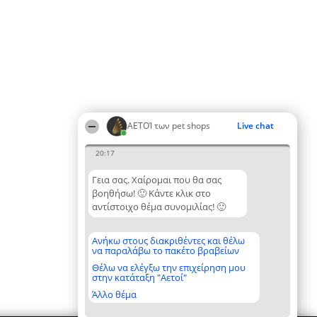
ΑΕΤΟΊ των pet shops
Live chat
20:17
Γεια σας. Χαίρομαι που θα σας
βοηθήσω! 🙂 Κάντε κλικ στο
αντίστοιχο θέμα συνομιλίας! 🙂
Ανήκω στους διακριθέντες και θέλω
να παραλάβω το πακέτο βραβείων
Θέλω να ελέγξω την επιχείρηση μου
στην κατάταξη "Αετοί"
Άλλο θέμα