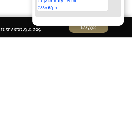
στην κατάταξη "Αετοί"
Άλλο θέμα
Έλεγχος
τε την επιτυχία σας.
ur dog groomer
roomer
που βρίσκεται στη Δάφνη Αττικής,
ηρεσιών καλλωπισμού και φροντίδας σκύλων,
ο επαγγελματικών λύσεων για τις ανάγκες των
ρέχει υπηρεσίες όπως αναζωογονητικό μπάνιο,
οντίδα αυτιών και προσεκτικό κόψιμο νυχιών,
σωστή υγιεινή και την αισθητική των ζώων.
og groomer χαρακτηρίζεται από αφοσίωση στην