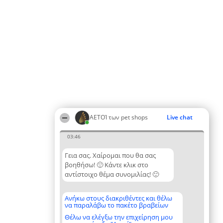
ΑΕΤΟΊ των pet shops
Live chat
03:46
Γεια σας. Χαίρομαι που θα σας
βοηθήσω! 🙂 Κάντε κλικ στο
αντίστοιχο θέμα συνομιλίας! 🙂
Ανήκω στους διακριθέντες και θέλω
να παραλάβω το πακέτο βραβείων
Θέλω να ελέγξω την επιχείρηση μου