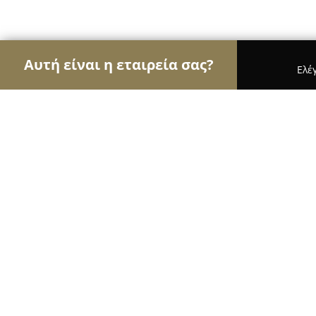
Αυτή είναι η εταιρεία σας?
Ελέ
Αετοί των pet shops
Καταστήματα Κατοικιδίων,
Alex your dog groomer
9.8
(294)
Δάφνη, Ροδόπης 3