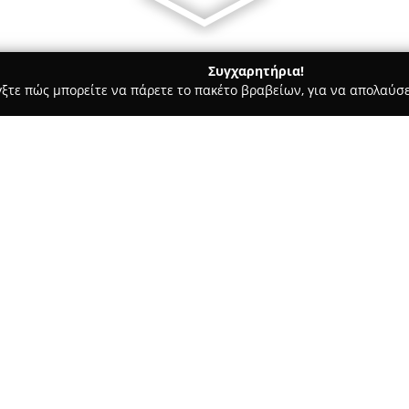
Συγχαρητήρια!
γξτε πώς μπορείτε να πάρετε το πακέτο βραβείων, για να απολαύσε
 Καλλωπισμός Σκύλων, Αξεσουάρ Κατοικιδίων - Δάφνη
Alex yo
Σχετικά με την εταιρεία:
Η επιχείρηση
Alex your dog g
εξειδικεύεται στην παροχή υπ
προσφέροντας έναν πλήρη κύκλ
κατοικιδίων. Το κατάστημα πα
Δείτε περισσότερα >>
κομψό κούρεμα, σχολαστική φρ
με κύριο στόχο την υγεία, τη 
Το προσωπικό του Alex your d