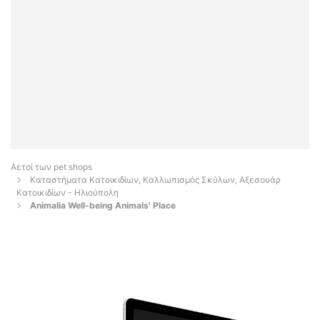
Αετοί των pet shops
Καταστήματα Κατοικιδίων, Καλλωπισμός Σκύλων, Αξεσουάρ
Κατοικιδίων - Ηλιούπολη
Animalia Well-being Animals' Place