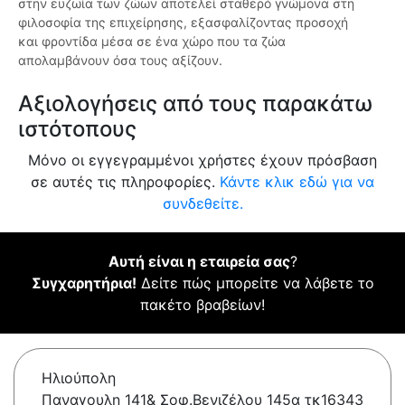
στην ευζωία των ζώων αποτελεί σταθερό γνώμονα στη
φιλοσοφία της επιχείρησης, εξασφαλίζοντας προσοχή
και φροντίδα μέσα σε ένα χώρο που τα ζώα
απολαμβάνουν όσα τους αξίζουν.
Αξιολογήσεις από τους παρακάτω
ιστότοπους
Μόνο οι εγγεγραμμένοι χρήστες έχουν πρόσβαση
σε αυτές τις πληροφορίες.
Κάντε κλικ εδώ για να
συνδεθείτε.
Αυτή είναι η εταιρεία σας
?
Συγχαρητήρια!
Δείτε πώς μπορείτε να λάβετε το
πακέτο βραβείων!
Ηλιούπολη
Παναγουλη 141& Σοφ.Βενιζέλου 145α τκ16343