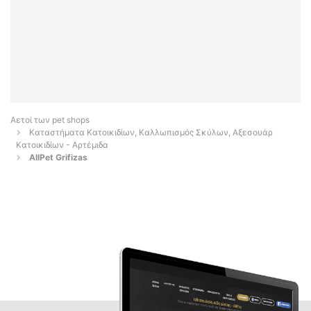
Αετοί των pet shops
Καταστήματα Κατοικιδίων, Καλλωπισμός Σκύλων, Αξεσουάρ
Κατοικιδίων - Αρτέμιδα
AllPet Grifizas