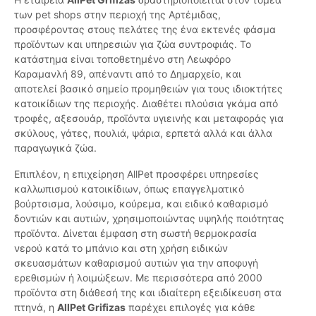
των pet shops στην περιοχή της Αρτέμιδας,
προσφέροντας στους πελάτες της ένα εκτενές φάσμα
προϊόντων και υπηρεσιών για ζώα συντροφιάς. Το
κατάστημα είναι τοποθετημένο στη Λεωφόρο
Καραμανλή 89, απέναντι από το Δημαρχείο, και
αποτελεί βασικό σημείο προμηθειών για τους ιδιοκτήτες
κατοικίδιων της περιοχής. Διαθέτει πλούσια γκάμα από
τροφές, αξεσουάρ, προϊόντα υγιεινής και μεταφοράς για
σκύλους, γάτες, πουλιά, ψάρια, ερπετά αλλά και άλλα
παραγωγικά ζώα.
Επιπλέον, η επιχείρηση AllPet προσφέρει υπηρεσίες
καλλωπισμού κατοικίδιων, όπως επαγγελματικό
βούρτσισμα, λούσιμο, κούρεμα, και ειδικό καθαρισμό
δοντιών και αυτιών, χρησιμοποιώντας υψηλής ποιότητας
προϊόντα. Δίνεται έμφαση στη σωστή θερμοκρασία
νερού κατά το μπάνιο και στη χρήση ειδικών
σκευασμάτων καθαρισμού αυτιών για την αποφυγή
ερεθισμών ή λοιμώξεων. Με περισσότερα από 2000
προϊόντα στη διάθεσή της και ιδιαίτερη εξειδίκευση στα
πτηνά, η
AllPet Grifizas
παρέχει επιλογές για κάθε